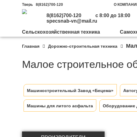
Тверь
8(8162)700-120
О КОМПАНИ
8(8162)700-120
с 8:00 до 18:00
specsnab-vn@mail.ru
Сельскохозяйственная техника
Самохо
Мал
Главная
Дорожно-строительная техника
Машиностроительный
Почвообработка и посев
Трактора
Щеточное оборудование
Завод «Бецема»
Малое строительное о
Дисковые плуги
Бульдозеры
Фронтальные погрузчики
Автогудронаторы
Комбинированные
Гудронаторы и
Машиностроительный Завод «Бецема»
Автог
Бороны
Инженерные машины
дорожные машины КДМ
заливщики швов
Машины для литого асфальта
Оборудование 
Активные бороны
Гусеничный ход
Отвалы на автомобили
Машины для обочин
Фрезерные станки для асфальта и бетона
Под
Машины для литого
Культиваторы
Комбайны
Отвалы на тракторы
асфальта
Mашины для аэропортов