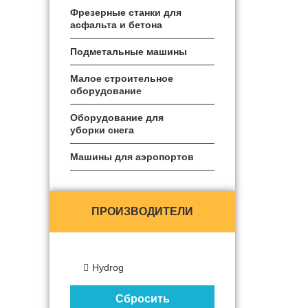
распылители
Фрезерные станки для
асфальта и бетона
Жатки
Подметальные машины
Транспортировка,
Малое строительное
хранение и переработка
оборудование
зерна
Оборудование для
Сортировка и хранение
уборки снега
овощей
Mашины для аэропортов
Прицепы
сельскохозяйственные
Навесное оборудование
ПРОИЗВОДИТЕЛИ
для тракторов
Системы полива и
ирригации
Hydrog
Оборудование для садов
и виноградников
Сбросить