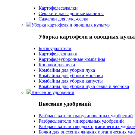
Картофелесажалки
Сеялки и рассадочные машины
Сажалки для лука-севка
Уборка картофеля и овощных культур
Уборка картофеля и овощных куль
Ботвоудалители
Картофелекопалки
Картофелеуборочные комбайны
Копалки для лука
Комбайны для уборки лука
Комбайны для уборки моркови
Комбайны для уборки капусты
Комбайны для уборки лука-севка и чеснока
Внесение удобрений
Внесение удобрений
Разбрасыватели гранулированных удобрений
Разбрасыватели минеральных удобрений
Разбрасыватели твердых органических удобр
Бочки для внесения жидких органических уд