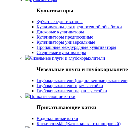
Культиваторы
Зубчатые культиваторы
Культиваторы для предпосевной обработки
Дисковые культиваторы
Культиваторы предпосевные
Культиваторы универсальные
Пропашные междурядные культиваторы
Стерневые культиваторы
Чизельные плуги и глубокорыхлители
Чизельные плуги и глубокорыхлит
Глубокорыхлители (подпочвенные рыхлители
Глубокорыхлители прямая стойка
Глубокорыхлители параплау стойка
Прикатывающие катки
Прикатывающие катки
Водоналивные катки
Катки crosskill (Каток кольчато-шпоровый)