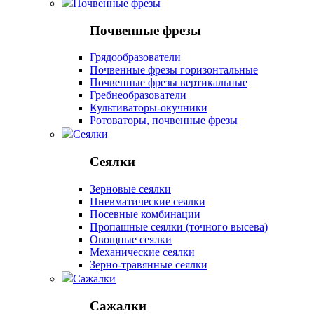
Почвенные фрезы
Почвенные фрезы
Грядообразователи
Почвенные фрезы горизонтальные
Почвенные фрезы вертикальные
Гребнеобразователи
Культиваторы-окучники
Ротоваторы, почвенные фрезы
Сеялки
Сеялки
Зерновые сеялки
Пневматические сеялки
Посевные комбинации
Пропашные сеялки (точного высева)
Овощные сеялки
Механические сеялки
Зерно-травянные сеялки
Сажалки
Сажалки