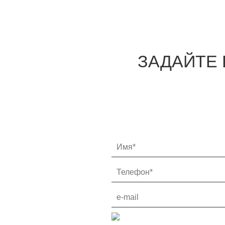
Цепочно-планчатые с
фиксированной камерой
Косилки
Фронтальные косилки
Задненавесные косилки
ЗАДАЙТЕ 