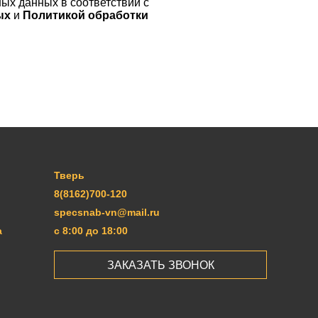
ых данных в соответствии с
ных
и
Политикой обработки
Тверь
8(8162)700-120
specsnab-vn@mail.ru
а
с 8:00 до 18:00
ЗАКАЗАТЬ ЗВОНОК