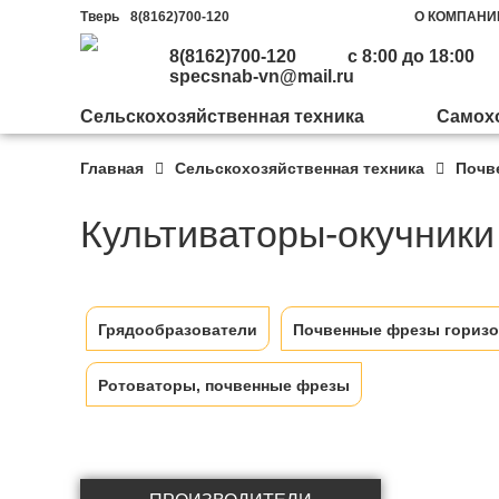
Тверь
8(8162)700-120
О КОМПАНИ
8(8162)700-120
с 8:00 до 18:00
specsnab-vn@mail.ru
Сельскохозяйственная техника
Самохо
Главная
Сельскохозяйственная техника
Почв
Машиностроительный
Почвообработка и посев
Трактора
Щеточное оборудование
Завод «Бецема»
Культиваторы-окучники
Дисковые плуги
Бульдозеры
Фронтальные погрузчики
Автогудронаторы
Комбинированные
Гудронаторы и
Грядообразователи
Почвенные фрезы гориз
Бороны
Инженерные машины
дорожные машины КДМ
заливщики швов
Ротоваторы, почвенные фрезы
Активные бороны
Гусеничный ход
Отвалы на автомобили
Машины для обочин
Машины для литого
Культиваторы
Комбайны
Отвалы на тракторы
асфальта