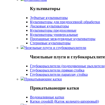
Культиваторы
Зубчатые культиваторы
Культиваторы для предпосевной обработки
Дисковые культиваторы
Культиваторы предпосевные
Культиваторы универсальные
Пропашные междурядные культиваторы
Стерневые культиваторы
Чизельные плуги и глубокорыхлители
Чизельные плуги и глубокорыхлит
Глубокорыхлители (подпочвенные рыхлители
Глубокорыхлители прямая стойка
Глубокорыхлители параплау стойка
Прикатывающие катки
Прикатывающие катки
Водоналивные катки
Катки crosskill (Каток кольчато-шпоровый)