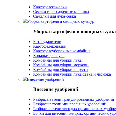
Картофелесажалки
Сеялки и рассадочные машины
Сажалки для лука-севка
Уборка картофеля и овощных культур
Уборка картофеля и овощных куль
Ботвоудалители
Картофелекопалки
Картофелеуборочные комбайны
Копалки для лука
Комбайны для уборки лука
Комбайны для уборки моркови
Комбайны для уборки капусты
Комбайны для уборки лука-севка и чеснока
Внесение удобрений
Внесение удобрений
Разбрасыватели гранулированных удобрений
Разбрасыватели минеральных удобрений
Разбрасыватели твердых органических удобр
Бочки для внесения жидких органических уд