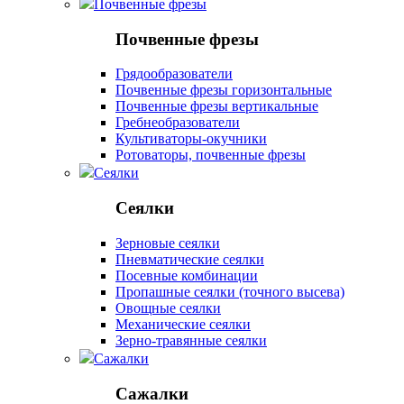
Почвенные фрезы
Почвенные фрезы
Грядообразователи
Почвенные фрезы горизонтальные
Почвенные фрезы вертикальные
Гребнеобразователи
Культиваторы-окучники
Ротоваторы, почвенные фрезы
Сеялки
Сеялки
Зерновые сеялки
Пневматические сеялки
Посевные комбинации
Пропашные сеялки (точного высева)
Овощные сеялки
Механические сеялки
Зерно-травянные сеялки
Сажалки
Сажалки