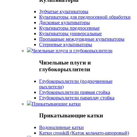
Зубчатые культиваторы
Культиваторы для предпосевной обработки
Дисковые культиваторы
Культиваторы предпосевные
Культиваторы универсальные
Пропашные междурядные культиваторы
Стерневые культиваторы
Чизельные плуги и глубокорыхлители
Чизельные плуги и
глубокорыхлители
Глубокорыхлители (подпочвенные
рыхлители)
Глубокорыхлители прямая стойка
Глубокорыхлители параплау стойка
Прикатывающие катки
Прикатывающие катки
Водоналивные катки
Катки crosskill (Каток кольчато-шпоровый)