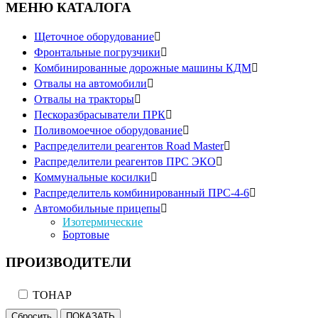
МЕНЮ КАТАЛОГА
Щеточное оборудование

Фронтальные погрузчики

Комбинированные дорожные машины КДМ

Отвалы на автомобили

Отвалы на тракторы

Пескоразбрасыватели ПРК

Поливомоечное оборудование

Распределители реагентов Road Master

Распределители реагентов ПРС ЭКО

Коммунальные косилки

Распределитель комбинированный ПРС-4-6

Автомобильные прицепы

Изотермические
Бортовые
ПРОИЗВОДИТЕЛИ
ТОНАР
Сбросить
ПОКАЗАТЬ