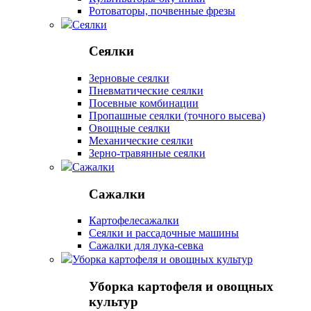
Ротоваторы, почвенные фрезы
Сеялки
Сеялки
Зерновые сеялки
Пневматические сеялки
Посевные комбинации
Пропашные сеялки (точного высева)
Овощные сеялки
Механические сеялки
Зерно-травянные сеялки
Сажалки
Сажалки
Картофелесажалки
Сеялки и рассадочные машины
Сажалки для лука-севка
Уборка картофеля и овощных культур
Уборка картофеля и овощных
культур