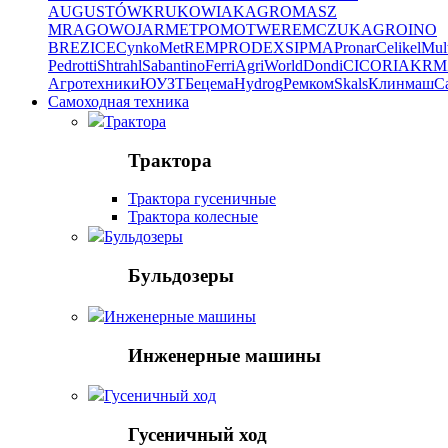
AUGUSTÓW
KRUKOWIAK
AGROMASZ
MRAGOWO
JARMET
POMOT
WEREMCZUKAGRO
INO
BREZICE
CynkoMet
REMPRODEX
SIPMA
Pronar
Celikel
Mul
Pedrotti
Shtrahl
Sabantino
Ferri
AgriWorld
Dondi
CICORIA
KRM
Агротехники
ЮУЗТ
Бецема
Hydrog
Ремком
Skals
Клинмаш
Ca
Самоходная техника
Трактора
Трактора
Трактора гусеничные
Трактора колесные
Бульдозеры
Бульдозеры
Инженерные машины
Инженерные машины
Гусеничный ход
Гусеничный ход