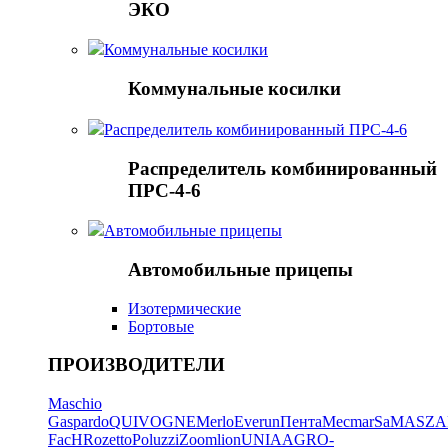
ЭКО
Коммунальные косилки
Коммунальные косилки
Распределитель комбинированный ПРС-4-6
Распределитель комбинированный
ПРС-4-6
Автомобильные прицепы
Автомобильные прицепы
Изотермические
Бортовые
ПРОИЗВОДИТЕЛИ
Maschio
Gaspardo
QUIVOGNE
Merlo
Everun
Пента
Mecmar
SaMASZ
A
FacH
Rozetto
Poluzzi
Zoomlion
UNIA
AGRO-