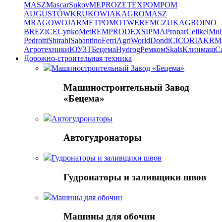
MASZ
Mascar
Sukov
MEPROZET
EXPOM
POM
AUGUSTÓW
KRUKOWIAK
AGROMASZ
MRAGOWO
JARMET
POMOT
WEREMCZUKAGRO
INO
BREZICE
CynkoMet
REMPRODEX
SIPMA
Pronar
Celikel
Mul
Pedrotti
Shtrahl
Sabantino
Ferri
AgriWorld
Dondi
CICORIA
KRM
Агротехники
ЮУЗТ
Бецема
Hydrog
Ремком
Skals
Клинмаш
Ca
Дорожно-строительная техника
Машиностроительный Завод «Бецема»
Машиностроительный Завод
«Бецема»
Автогудронаторы
Автогудронаторы
Гудронаторы и заливщики швов
Гудронаторы и заливщики швов
Машины для обочин
Машины для обочин