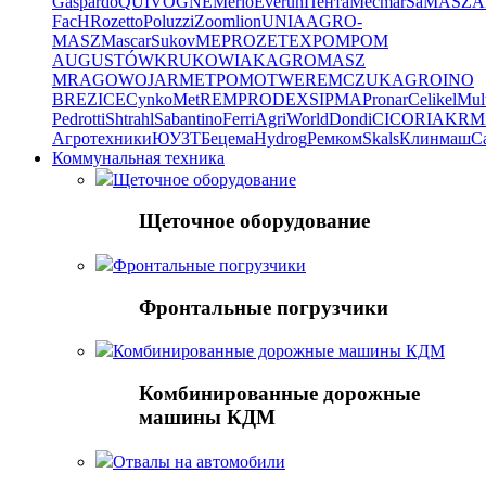
Gaspardo
QUIVOGNE
Merlo
Everun
Пента
Mecmar
SaMASZ
A
FacH
Rozetto
Poluzzi
Zoomlion
UNIA
AGRO-
MASZ
Mascar
Sukov
MEPROZET
EXPOM
POM
AUGUSTÓW
KRUKOWIAK
AGROMASZ
MRAGOWO
JARMET
POMOT
WEREMCZUKAGRO
INO
BREZICE
CynkoMet
REMPRODEX
SIPMA
Pronar
Celikel
Mul
Pedrotti
Shtrahl
Sabantino
Ferri
AgriWorld
Dondi
CICORIA
KRM
Агротехники
ЮУЗТ
Бецема
Hydrog
Ремком
Skals
Клинмаш
Ca
Коммунальная техника
Щеточное оборудование
Щеточное оборудование
Фронтальные погрузчики
Фронтальные погрузчики
Комбинированные дорожные машины КДМ
Комбинированные дорожные
машины КДМ
Отвалы на автомобили