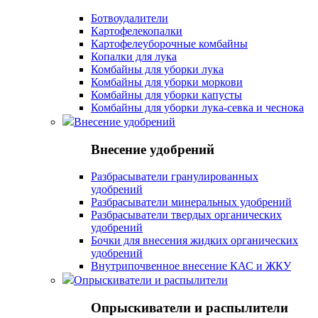
Ботвоудалители
Картофелекопалки
Картофелеуборочные комбайны
Копалки для лука
Комбайны для уборки лука
Комбайны для уборки моркови
Комбайны для уборки капусты
Комбайны для уборки лука-севка и чеснока
Внесение удобрений
Внесение удобрений
Разбрасыватели гранулированных
удобрений
Разбрасыватели минеральных удобрений
Разбрасыватели твердых органических
удобрений
Бочки для внесения жидких органических
удобрений
Внутрипочвенное внесение КАС и ЖКУ
Опрыскиватели и распылители
Опрыскиватели и распылители