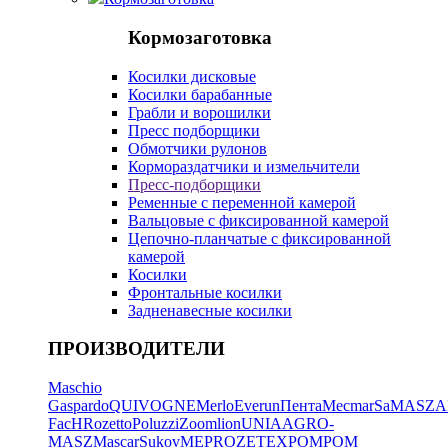
Кормозаготовка
Косилки дисковые
Косилки барабанные
Грабли и ворошилки
Пресс подборщики
Обмотчики рулонов
Кормораздатчики и измельчители
Пресс-подборщики
Ременные с переменной камерой
Вальцовые с фиксированной камерой
Цепочно-планчатые с фиксированной
камерой
Косилки
Фронтальные косилки
Задненавесные косилки
ПРОИЗВОДИТЕЛИ
Maschio
Gaspardo
QUIVOGNE
Merlo
Everun
Пента
Mecmar
SaMASZ
A
FacH
Rozetto
Poluzzi
Zoomlion
UNIA
AGRO-
MASZ
Mascar
Sukov
MEPROZET
EXPOM
POM