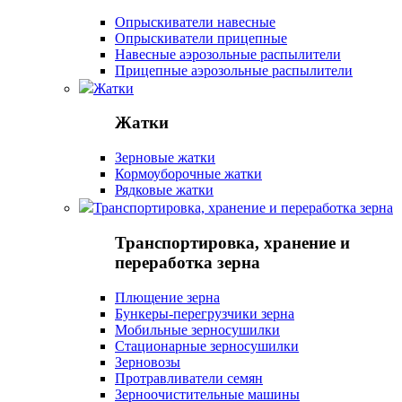
Опрыскиватели навесные
Опрыскиватели прицепные
Навесные аэрозольные распылители
Прицепные аэрозольные распылители
Жатки
Жатки
Зерновые жатки
Кормоуборочные жатки
Рядковые жатки
Транспортировка, хранение и переработка зерна
Транспортировка, хранение и
переработка зерна
Плющение зерна
Бункеры-перегрузчики зерна
Мобильные зерносушилки
Стационарные зерносушилки
Зерновозы
Протравливатели семян
Зерноочистительные машины