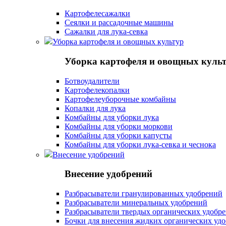
Картофелесажалки
Сеялки и рассадочные машины
Сажалки для лука-севка
Уборка картофеля и овощных культур
Уборка картофеля и овощных куль
Ботвоудалители
Картофелекопалки
Картофелеуборочные комбайны
Копалки для лука
Комбайны для уборки лука
Комбайны для уборки моркови
Комбайны для уборки капусты
Комбайны для уборки лука-севка и чеснока
Внесение удобрений
Внесение удобрений
Разбрасыватели гранулированных удобрений
Разбрасыватели минеральных удобрений
Разбрасыватели твердых органических удобр
Бочки для внесения жидких органических уд