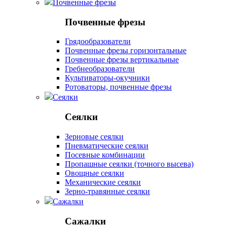
Почвенные фрезы
Почвенные фрезы
Грядообразователи
Почвенные фрезы горизонтальные
Почвенные фрезы вертикальные
Гребнеобразователи
Культиваторы-окучники
Ротоваторы, почвенные фрезы
Сеялки
Сеялки
Зерновые сеялки
Пневматические сеялки
Посевные комбинации
Пропашные сеялки (точного высева)
Овощные сеялки
Механические сеялки
Зерно-травянные сеялки
Сажалки
Сажалки