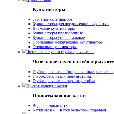
Культиваторы
Зубчатые культиваторы
Культиваторы для предпосевной обработки
Дисковые культиваторы
Культиваторы предпосевные
Культиваторы универсальные
Пропашные междурядные культиваторы
Стерневые культиваторы
Чизельные плуги и глубокорыхлители
Чизельные плуги и глубокорыхлит
Глубокорыхлители (подпочвенные рыхлители
Глубокорыхлители прямая стойка
Глубокорыхлители параплау стойка
Прикатывающие катки
Прикатывающие катки
Водоналивные катки
Катки crosskill (Каток кольчато-шпоровый)