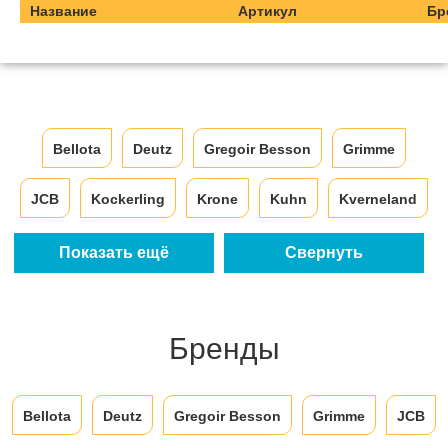
Название
Артикул
Бр
Bellota
Deutz
Gregoir Besson
Grimme
JCB
Kockerling
Krone
Kuhn
Kverneland
Lemken
Overum
Carraro
ADR
Agrisem
Показать ещё
Свернуть
APV
Bogbale
Matrot
AgroMasz
Bredal
Бренды
Poluzzi
Terex
Ростсельмаш
Bellota
Deutz
Gregoir Besson
Grimme
JCB