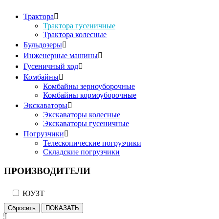
Трактора

Трактора гусеничные
Трактора колесные
Бульдозеры

Инженерные машины

Гусеничный ход

Комбайны

Комбайны зерноуборочные
Комбайны кормоуборочные
Экскаваторы

Экскаваторы колесные
Экскаваторы гусеничные
Погрузчики

Телескопические погрузчики
Складские погрузчики
ПРОИЗВОДИТЕЛИ
ЮУЗТ
Сбросить
ПОКАЗАТЬ