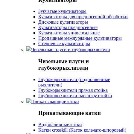
Зубчатые культиваторы
Культиваторы для предпосевной обработки
Дисковые культиваторы
Культиваторы предпосевные
Культиваторы универсальные
Пропашные междурядные культиваторы
Стерневые культиваторы
Чизельные плуги и глубокорыхлители
Чизельные плуги и
глубокорыхлители
Глубокорыхлители (подпочвенные
рыхлители)
Глубокорыхлители прямая стойка
Глубокорыхлители параплау стойка
Прикатывающие катки
Прикатывающие катки
Водоналивные катки
Катки crosskill (Каток кольчато-шпоровый)