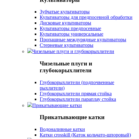
Зубчатые культиваторы
Культиваторы для предпосевной обработки
Дисковые культиваторы
Культиваторы предпосевные
Культиваторы универсальные
Пропашные междурядные культиваторы
Стерневые культиваторы
Чизельные плуги и глубокорыхлители
Чизельные плуги и
глубокорыхлители
Глубокорыхлители (подпочвенные
рыхлители)
Глубокорыхлители прямая стойка
Глубокорыхлители параплау стойка
Прикатывающие катки
Прикатывающие катки
Водоналивные катки
Катки crosskill (Каток кольчато-шпоровый)