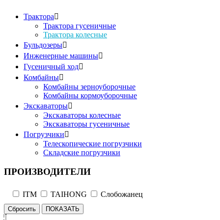
Трактора

Трактора гусеничные
Трактора колесные
Бульдозеры

Инженерные машины

Гусеничный ход

Комбайны

Комбайны зерноуборочные
Комбайны кормоуборочные
Экскаваторы

Экскаваторы колесные
Экскаваторы гусеничные
Погрузчики

Телескопические погрузчики
Складские погрузчики
ПРОИЗВОДИТЕЛИ
ITM
TAIHONG
Слобожанец
Сбросить
ПОКАЗАТЬ